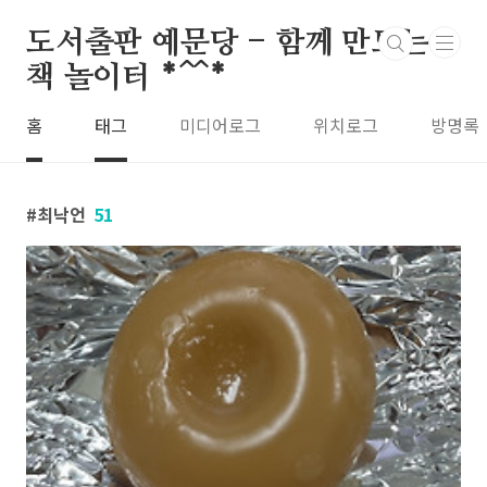
본문 바로가기
도서출판 예문당 - 함께 만드는
책 놀이터 *^^*
홈
태그
미디어로그
위치로그
방명록
최낙언
51