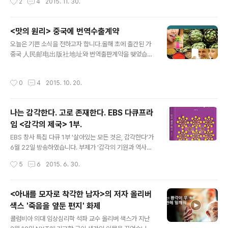
2
4
2015. 11. 30.
교양 두 부문으로 나눠 각 510, 455종의 도서를 선정하였
습니다. 그중 순수과학 분야로 선정된 도서는 29종입니다.
와 함께 순수과학분야에 선정된 책들을 살펴보면 다음과
<맛의 원리> 중국에 번역수출계약
같습니다. 는 최근 중국 유수의 출판사에 저작권이 수출되
글 내용
오늘은 기쁜 소식을 전하고자 합니다.올해 초에 출간된 가
기도 하였습니다. 수출에 이어 이런 좋은 일이 생기니 많은
중국 人民邮电出版社地址와 번역출판계약을 맺었습니
분들이 책의 가치를 인정해 주시는 것 같아 매우 기쁘네요.
다. 4월초 검토서를 보내고 10월달에야 마무리 되었으니
세종도서 선정이라는 기쁜 소식과 함께 독자님들에게도 기
적지 않은 시간이 걸렸네요. 맛의 포괄적 해석을 시도한 가
쁜 소식을 전해 드리고자 합니다. 는 초판 1000부 한정으
작성시간
0
4
2015. 10. 20.
15억 중국인들에게 어떤 반응을 얻을지 기대가 됩니다. 많
로 제작되어 뒤늦게 책을 구매하고자 하시는 많은 독자님
은 응원 부탁드려요. ^^국내에서는 1000부 한정 제작되어
들이 구할수가 없어 아쉬..
대부분이 판매된 상태라 종이책은 구하기 어려운 실정인데
나는 감각한다. 고로 존재한다. EBS 다큐프라
요. 전자책으로 제작되어 출간되었으니 전자책도 많이 이
임 <감각의 제국> 1부.
용해 주셨으면 좋겠습니다. 최낙언 저자의 전작 도 Wiley
글 내용
와 계약하여 영문판이 올해 초 출간 되어 현재 Amazon에
EBS 창사 특집 다큐 1부 '살아있는 모든 것은, 감각한다'가
서 절판 판매중입니다. 아마존 [링크]
6월 22일 방송하였습니다. 부제가 '감각의 기원과 역사를
통해 그 본질에 대해 생각해본다'인데요. 우리 눈에는 잘 보
작성시간
5
6
2015. 6. 30.
이지도 않는 짚신벌레도 표면에서 느껴지는 전위의 불균형
으로 주위의 물체를 감지하며 살아간다고 합니다. 움직일
수 없는 식물도 중력과 빛을 감지하여 뿌리는 땅속으로 줄
<아내를 모자로 착각한 남자>의 저자 올리버
기는 하늘을 향해 자랍니다.눈이라는 강력한 감각을 갖춘
색스 '죽음을 앞둔 편지' 화제
'삽엽충'은 당시 최강의 포식자로 군림하지만 결국 더욱 강
글 내용
력한 능력을 갖춘 포식자의 먹이가 되고 맙니다. 우리는 우
콜럼비아 의대 임상심리학 석좌 교수 올리버 색스가 지난