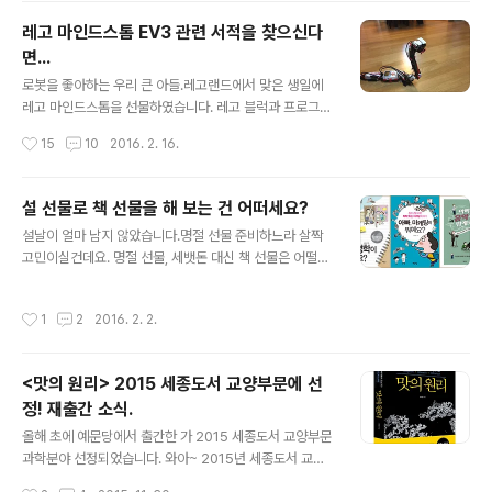
결과 공고 은 여러 분야 중, 분야에 선정되었습니다. 세종도
레고 마인드스톰 EV3 관련 서적을 찾으신다
서로 선정된 책들은, 공공도서관, 소외지역 학교도서관 등
면...
에 배포됩니다. 아래와 같은 마크도 부착이 되고요. 예문당
글 내용
에서는 올해로 순수과학 분야에서 연속3년 세종도서 선정
로봇을 좋아하는 우리 큰 아들.레고랜드에서 맞은 생일에
이 되었습니다. 앞으로도 많은 성원과 관심 부탁드립니다.
레고 마인드스톰을 선물하였습니다. 레고 블럭과 프로그래
감사합니다. ^_^ 2015 세종도서 - 맛의 원리 [링크]2014
밍이 가능한 프로세서가 탑제된 콘트롤부와 다양한 센서,
작성시간
15
10
2016. 2. 16.
세종도서 - 감각·착각·환각 [링크]
구동계와 결합하여 여러 기능을 하는 작품을 만들 수 있습
니다. 큐브 맞추는 로봇도 만들 수 있어요 USB 케이블로
연결하여 프로그램 다운로드 하는 것이 번거로워 무선 접
설 선물로 책 선물을 해 보는 건 어떠세요?
속을 위해 wi-fi동글(netgear wna1100만 호환되어 어
글 내용
설날이 얼마 남지 않았습니다.명절 선물 준비하느라 살짝
쩔 수 없이 직구)을 아마존에서 구입하였습니다. 동글을 구
고민이실건데요. 명절 선물, 세뱃돈 대신 책 선물은 어떨까
입하면서 마인드스톰 관련 서적도 함께 구매하였습니다.
요? 건강에 관심이 많을 부모님들께 드리는 건강서적 맛에
당시에는 국내에 아직 마땅한 마인드스톰 서적이 출간 된
관심이 많은 분들을 위한 골프 좋아하는 분들을 위해 미술
것이 없더군요. 그런데 문제는 영어가 아직 익숙하지 않은
작성시간
1
2
2016. 2. 2.
과 역사에 관심 많은 조카들을 위해 아빠와 함께 경제와 음
아이에게 원서는 거의 무용지물이더군요. 블록은 그림을
악 이야기를 나눠봐요 어린 자녀를 둔 형제자매를 위해 들
보고 맞출 수 있는데 프로그래밍은 그..
을 추천 드리고 싶네요. 다가오는 설 가족, 친지와 함께 정
<맛의 원리> 2015 세종도서 교양부문에 선
을 나누는 훈훈한 시간 되시길 기원합니다. ^^
정! 재출간 소식.
글 내용
올해 초에 예문당에서 출간한 가 2015 세종도서 교양부문
과학분야 선정되었습니다. 와아~ 2015년 세종도서 교양
부문 선정 결과 공고[링크] 2015 세종도서는 크게 문학,
작성시간