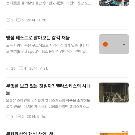
는 내용을 살펴보면 출간 후 1년 6개월이 이전의 신간 도서
물이 T.T) 갑작스런 선정 소식에 2쇄 인쇄를 위한 수정 작
에 대해서는 직접 10%, 간접 할인 9%로 19%로 할인을
업에 며칠 바빴는데요. 표지도 아래와 같이 1쇄에서 아쉬웠
제한하고 1년 6개월이 지난 구간과 참고서 및 실용서는 예
던 점을 보완하고 세종도서 마크도 올렸습니다. 은 라는 책
작성시간
2
6
2014. 11. 20.
외로 둔 기존의 정가제에서 1년 6개월로 나누었던 신간, 구
에 쓰인 “어떻게 복잡한 성분이 든 요리에서 전체적인 맛도
간의 구분과 참고서, 실용서의 예외조항을 모두 없애고 직
알고 부분적인 맛도 구분할..
접할인 10%, 간접할인 5%로 제한하게 됩니다. 간단히 정
맹점 테스트로 알아보는 감각 채움
리하여 보면 다음과 같습니다. - 출간 후 1년 6개월이 이전
글 내용
의 신간 도서에 대해서는 직접 10%, 간접 할인 9% 총 1
모든 사람의 눈은 구조적으로 시각적 장애가 있습니다. 바
9%로 할인을 제한- 1년 6개월이 지난 구간과 참고서 및
로 맹점(Blind spot)인데요. 눈의 신경이 망막 앞에 있어
실용서는 예외↓ 개정 후- 모든 도서 직접 할인 10%, 간접
뇌로 연결되기 위해서는 어느 한군데에 모여 다발의 형태
할인 5% 총 15%로 할인을 제한 이렇게 바뀌는 이유는 지
로 망막을 지나가게 되는데 이 지점이 바로 맹점이 됩니다.
작성시간
26
4
2014. 7. 21.
나..
그러나 우리는 평소에 이런 맹점이 있다는 사실조차 모르
고 살아가죠. 어떻게 이런일이 가능한 것일까요? 그럼 일단
우리 눈의 맹점부터 확인해 보죠. 우선 오른쪽 눈을 가리고
무엇를 보고 있는 것일까? 벨라스케스의 시녀
왼쪽 눈으로만 '+' 표시를 보며 약 30cm거리에서 천천히
들
그림 가까이 다가갑니다. 그렇게 다가가다보면 어느 순간
글 내용
왼쪽의 동그라미가 사라집니다. 그 상태로 조금 더 가까이
오늘은 스페인의 궁정화가 벨라스케스의 작품을 소개하도
가면 동그라미는 다시 나타납니다. 맹점이 있다는 사실도
록 하겠습니다.펠리페 4세의 궁정화가였던 벨라스케스는
놀랍지만 동그라미가 사라진 위치에 나타나는 영상도 놀랍
국왕의 가족들과 가깝게 지냈는데 마르가리타 공주를 매우
작성시간
3
2
2014. 5. 16.
습니다. 맹점이라면 맹점..
귀여워하여 합니다. 그리하여 서양미술사에 매우 중요한
작품을 남기게 되는데요. 이 작품이 바로 '시녀들(Las Me
ninas)'입니다. 그림을 보면 처음엔 주인공인 공주의 모습
문화융성의 핵심 산업, 책