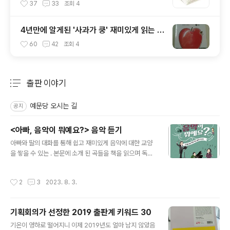
이용시 주의점
37
33
조회
4
4년만에 알게된 '사과가 쿵' 재미있게 읽는 방
법
60
42
조회
4
출판 이야기
분류 전체보기
주요 글 목록
예문당 오시는 길
공지
<아빠, 음악이 뭐예요?> 음악 듣기
글 내용
아빠와 딸의 대화를 통해 쉽고 재미있게 음악에 대한 교양
을 쌓을 수 있는 . 본문에 소개 된 곡들을 책을 읽으며 독자
들이 편하게 들을 수 있도록 QR코드를 수록하였습니다만
QR코드 사용이 여의치 않은 분들을 위해 이번 포스팅을 준
작성시간
2
3
2023. 8. 3.
비하였습니다. 원하는 곡을 찾아 클릭만 하면 음악을 들을
수 있습니다. ^^ * 혹시 음악을 들을 수 없거나 잘못된 링크
가 있다면 알려주세요. 수정하도록 하겠습니다. 음악은 무
기획회의가 선정한 2019 출판계 키워드 30
엇인가요? 1. 엘리제를 위하여 - For Elise, Bagatelle N
글 내용
o. 25 in A minor (p. 14) 2. 놀람 교향곡 - Symphony
기온이 영하로 떨어지니 이제 2019년도 얼마 남지 않았음