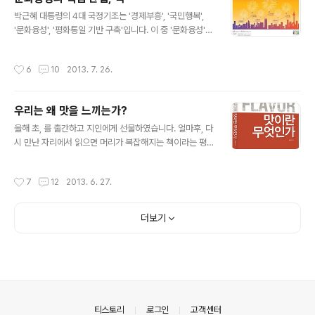
만이 눈에 들어옵니다. 그러나 찬찬히 그림을 보고 있으면
글 내용
박근혜 대통령의 4대 국정기조는 '경제부흥', '국민행복',
다른 것들이 보이기 시작합니다. 그림 속 등장인물들이 그
'문화융성', '평화통일 기반 구축'입니다. 이 중 '문화융성'의
림을 보는 사람 쪽을 응시하고 있습니다. 마치 사람들이 모
핵심 산업으로 책, 출판을 빼놓을 수가 없지요. 문화융성자
여있는 방에 들어서니 사람들이 이목을 끌게 되고 이 순간
문위원회가 대통령 직속 정책자문위원회로 신설되었습니
을 사진에 담은 듯 한 광경입니다. 공주의 왼쪽에 서 있는
작성시간
6
10
2013. 7. 26.
다. 문화융성에 대한 정부의 의지를 볼 수 있었는데요, 이와
남자는 붓과 팔레트를 들고 있는 것으로 봐서 화가 자신인
관련하여 현재 정부에서 이야기하는 콘텐츠산업 진흥계획
듯 합니다. 공주 주위에는 시녀들이..
에 대해 살펴보겠습니다. 아... 얼마나 좋은가요. 듣기만 해
우리는 왜 맛을 느끼는가?
도 가슴 설레이는 말입니다. 콘텐츠 산업으로 창조경제 견
글 내용
인하고 국민소득 3만불 시대를 실현합니다! 시장규모 : 20
올해 초, 를 출간하고 지인에게 선물하였습니다. 얼마후, 다
12년 88조 원 -> 2017년 170조 원수출규모 : 2012년
시 만난 자리에서 읽으면 머리가 복잡해지는 책이라는 평
48억 달러 -> 2017년 100억 달러고용규모 : 2012년 6
을 하더군요. 독자들의 머리를 복잡하게 할 의도는 없었는
1만 명 -> 2017년 69만 명 이런 목표에 대한 실..
데, G수용체라든지, 뇌구조 부분들이 좀 어렵게 느껴지는
작성시간
7
12
2013. 6. 27.
가 봅니다. 사실 책에서 이야기하고자 하는 바는 간단합니
다. "우리는 살기 위해 맛을 느끼는 것이다." 6월16일 방송
된 SBS 스페셜 '입맛의 역습'편에서 사고로 맛을 잃어버린
더보기
사람, 특정 맛을 예민하게 혹은 둔감하게 느끼는 사람들이
등장합니다. 맛을 잃어 버려 맛을 느끼지 못하니 먹는데 도
통 흥미를 느끼지 못하여 살이 빠졌다고 하고, 쓴 을 예민하
게 느끼는 젊은 여성은 야채는 손을 댈 생각을 안 합니다.
단맛에 둔감한 어린이는 초코렛이 포함된 과자를 무더기로
쌓아놓고 먹습니다. 보..
의안내
티스토리
로그인
고객센터