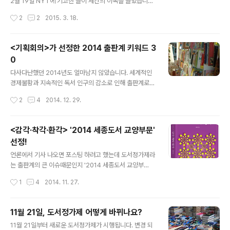
리 주변의 것들을 보고, 듣고, 냄새 맡고, 맛을 보며, 감촉을
2월 19일 NYT에 기고한 글이 세간의 이목을 끌었습니다.
느낍니다.의식적으로 느끼지 못하지만 우리 몸속에서는 더
9년전 발병하였던 안암(眼癌)이 간으로 전이되어 살 날이
작성시간
2
2
2015. 3. 18.
욱 많은 것들을 느낍니다. 우리가 먹은 음식물들은 그 처리
얼마 남지 않았음을 밝히며 남아 있는 삶을 의미있게 정리
단계에 맞게 우리 ..
하고자 한다는 취지의 글이었는데요. My Own Life[링크]
올리버 색스는 자신이 경험했던 특이한 증상의 환자들의
<기획회의>가 선정한 2014 출판계 키워드 3
흥미로운 사례들를 책으로 엮어내어 세계적으로 많은 독자
0
들에게 사랑 받는 유명 저자이기도 합니다. 에서 최낙언 저
글 내용
자가 올리버 색스의 여러 저작을 인용하여 저에게는 남다
다사다난했던 2014년도 얼마남지 않았습니다. 세계적인
른 저자이기도 한데 그 분을 알게 된지 얼마 안되어 이런 소
경제불황과 지속적인 독서 인구의 감소로 인해 출판계로서
식을 듣게 되니 안타까움 마음이 드는 것은 어쩔 수 없네요.
는 2014년도 쉽지 않은 한해였습니다. 한국출판마케팅연
작성시간
2
4
2014. 12. 29.
최초로 문제가 되었던 눈에 발생한 암으로 인해 경험한 시
구소에서 발행하는 에서 올해 출판계 주요 키워드 30개를
각 시스템의 놀라운 감각 ..
선정하였는데, 그 중 대표 키워드로 '추억의 반추'를 꼽았습
니다. 2014 출판계 키워드 30 추억의 반추 도서정가제 개
<감각·착각·환각> '2014 세종도서 교양부문'
정 『자본』의 귀환 여행서의 변신 단행본과 잡지 사이 말만
선정!
무성한 아마존 아빠 전성시대 글쓰기 권하는 사회 한국문
글 내용
학 정중동靜中動 진짜 공부, 함께 공부 에디톨로지 세월호
언론에서 기사 나오면 포스팅 하려고 했는데 도서정가제라
와 출판 요나스 요나손 파주출판도시 지혜의숲 영어덜트소
는 출판계의 큰 이슈때문인지 '2014 세종도서 교양부
설의 변화 컬러링북 베스트셀러 집계방식의 변경 정치인
문'(구 문화체육관광부 우수교양도서) 선정 기사가 올라오
작성시간
1
4
2014. 11. 27.
출판기념회 『구름빵』논란 마스다 미리 PPL에 목메는 출판
는 곳이 없네요. 예문당에서 올해 출간한 이 한국출판문화
계 프란치스코 교황의 방한 우리 모두는..
산업진흥원이 뽑은 '2014 세종도서 교양부분' 순수과학
분야에 선정 되었습니다. 2014년 세종도서 교양부문 선정
11월 21일, 도서정가제 어떻게 바뀌나요?
결과 공고[링크] 10개 분야 총 410종을 선정한 올해 선정
글 내용
11월 21일부터 새로운 도서정가제가 시행됩니다. 변경 되
작 중 순수과학분야 34종에 이름을 올렸습니다.(감격의 눈