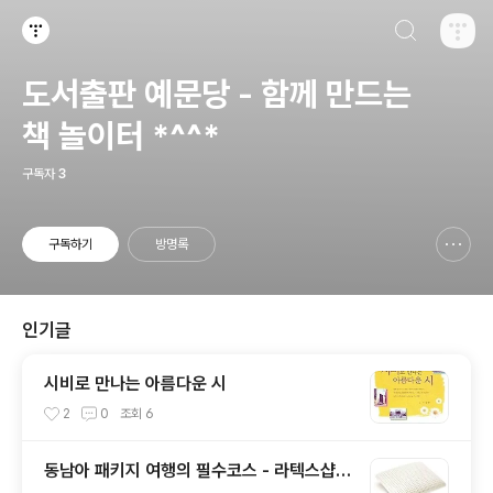
검색하기
티스토리
도서출판 예문당 - 함께 만드는
책 놀이터 *^^*
구독자
3
구독하기
방명록
신고하기 레이어
열기
인기글
시비로 만나는 아름다운 시
2
0
조회
6
동남아 패키지 여행의 필수코스 - 라텍스샵