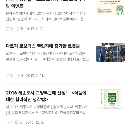
방 이벤트
글 내용
문화융성위원회에서 ‘2017 문화가 있는 날’ 사업의 한 방
안으로 ‘송인서적의 부도 사태’에 상대적으로 피해가 큰 소
규모출판사를 지원하고, 문화예술 소비시장 활성화를 기여
작성시간
2
5
2017. 2. 22.
하고자 한국서점조합연합회와 함께 [도깨비 책방]을 운영
합니다. 문화가 있는 날 안내[링크][도깨비 책방]은 2월 1
일 이후 대금을 지불하시고 관람하신 관람권을 책으로 교
다르파 로보틱스 챌린지에 참가한 로봇들
환해 주는 이벤트입니다.교환 가능한 도서 목록은 [도깨비
글 내용
오늘은 다르파의 당시 불가능 하다는 과제에 도전하였던
책방] 안내 페이지에서 확인 하실 수 있습니다.2월 22일
로봇들, 연구팀에 대한 이야기를 해 보겠습니다.다르파는
오늘부터 서점온 홈페이지에서 신청하시거나 전국 7개소
참가팀을 A, B, C, D의 네개의 트랙으로 나누었습니다. 어
지정 장소에서 직접 관람권과 교환 가능합니다. 현장에서
느 트랙에 참가하냐에 따라서 참여 형태, 연구비 지원 액수
도깨비책방이 운영되는 장소는 아래와 같습니다.서울 - 서
작성시간
2
4
2017. 2. 21.
도 달라집니다.우선 트랙 A, B는 다르파 전문가 그룹이 평
초동 예술의 전당 비타민스테이션 대학로 한국공연예술센
가하여 합격, 불합격을 결정합니다. 트랙 A에 합격한 팀에
터 씨어터카페부산 - 중구 남포동 메가박스..
게는 180만 달러의 지원금을 트랙 B에 합격한 팀에게는 3
2016 세종도서 교양부문에 선정! - <식품에
7만 5천 달러와 로봇을 지원합니다. 트랙 C와 D는 연구비
대한 합리적인 생각법>
를 받지 않고 심사도 받지 않습니다. 자율로 참가할 수 있고
글 내용
참가신청서만 제출하면 자유롭게 참가할 수 있는 것이죠.
이 2016 세종도서 교양부문에 선정되었습니다. 세종도서
트랙 C는 로봇 제어 프로그램만 개발하면 되고, 트랙 D는
(구, 문화체육관광부 우수교양도서)는 한국출판문화산업진
로봇 몸체까지 개발해야 하는 것이 C와 D의 차이입니다.2
흥원에서 출반산업 진흥 및 독서문화 향상을 위하여 매년
작성시간
1
6
2016. 12. 5.
012년 초, 다..
선정합니다. 2016년에는 문학나눔 500종, 교양부문 45
0종을 선정하였습니다. 2016년 세종도서 교양부문 선정