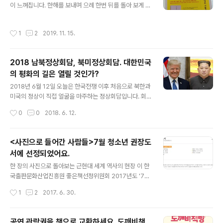
No.94 'The Surprise' in G major (p. 21) 전체 2악장
이 느껴집니다. 한해를 보내며 으례 한번 뒤를 돌아 보게 되
3. 비창 - Symphony No.6 "Pathétique" in..
는데요. 2019 출판계의 한해를 기획회의에서 선정한 '20
19 출판계 키워드 30'을 보며 정리해 보도록 합니다. 1. 주
작성시간
1
2
2019. 11. 15.
류가 된 장르 2. 반일 종족주의 - 본문에 담고 있는 식민지
근대화론이 논란이 되며 하반기 도서시장을 크게 달군 책
이죠. 3. 주 52시간제 시행 1년 4. 밀레니얼 세대의 등장
2018 남북정상회담, 북미정상회담. 대한민국
5. 일본 경제 보복 - 일본의 경제 보복으로 인한 불매운동
의 평화의 길은 열릴 것인가?
이 도서시장에까지 영향을 주었습니다. 출간을 앞둔 일본
글 내용
번역서들이 출간 일정을 미루며 눈치를 보았죠. 6. 유튜브
2018년 6월 12일 오늘은 한국전쟁 이후 처음으로 북한과
셀러 - 사회 전반에 유튜브 열풍이 엄청난데요. 출판계라고
미국의 정상이 직접 얼굴을 마주하는 정상회담입니다. 회
크게 다르지 않은 듯 합니다. 책을 주제로 하는 유튜버들이
담 결과가 이후 한국의 평화 정착에 큰 영향을 미칠 것이기
작성시간
0
0
2018. 6. 12.
많..
에 많은 사람들의 관심이 집중되고 있는데요.지난 4월 27
일 판문점에서 남북의 정상이 만나 한반도의 평화와 번영,
통일을 골자로 하는 '판문점 선언'을 하기도 하였습니다. 불
<사진으로 들어간 사람들>7월 청소년 권장도
과 1년전만 하더라도 상상도 하지 못하던 일들이 일어나고
서에 선정되었어요.
있습니다. 방송사도 특집으로 하루 종일 북미정상회담을
글 내용
중계할 예정이고, 아마도 많은 국민들의 눈과 귀가 싱가폴
한 장의 사진으로 돌아보는 근현대 세계 역사의 현장 이 한
회담장을 향할 듯 한데요. 역사적 순간은 이리 불현듯 다가
국출판문화산업진흥원 좋은책선정위원회 2017년도 '7월
오는 듯 합니다. 1945년 얄타에서 미국의 프랭클린 루스
청소년 권장도서'에 선정되었습니다. 감사합니다. ^^추천
작성시간
1
2
2017. 6. 30.
벨트, 소비에트 연방의 이오시프 스탈린, 영국의 윈스턴 처
사는 다음과 같군요. 과 함께 추천된 책들은 다음과 같습니
칠 세 정상이 모여 2차 세..
다. 모두 축하드려요.
공연 관람권을 책으로 교환하세요. 도깨비책