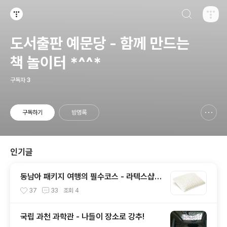
검색하기
티스토리
도서출판 예문당 - 함께 만드는
책 놀이터 *^^*
구독자
3
구독하기
방명록
신고하기 레이어
열기
인기글
동남아 패키지 여행의 필수코스 - 라텍스샵
이용시 주의점
37
33
조회
4
국립 과천 과학관 - 나들이 장소로 강추!