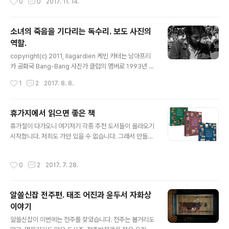
0
0
2017. 11. 14.
있었습니다. 추운 날씨에도 많은 분들이..
가장 영향력 있는 사진 100에 선정이 되기도 하였습니다.
그 내용은 에서 소개하고 있으니 책을 찾아 보시기 바라고
요. 오늘은 달 탐사선의 성공을 뒤에서 도운 많은 사람들 중
소녀의 죽음을 기다리는 독수리. 보도 사진의
에 한 여성 소프트웨어 엔지니어에 대한 이야기를 하고자
역할.
합니다.한 장의 사진으로 돌아보는 근현대 역사의 현장 달
글 내용
탐사 성공 후 모든 스포트라이트는 우주선에 타고 있던 백
copyright(c) 2011, Ilagardien 케빈 카터는 남아프리
인 남성들에게만 쏟아졌지요. 달 탐사의 성공이 세사람만
카 공화국 Bang-Bang 사진가 클럽의 멤버로 1993년 수
의 노력으로 이루어진 일은 아닐텐데 말입니다. 계획을 세
단으로 건너갑니다. 당시 수단은 10년 이상 이어진 가뭄으
작성시간
1
2
2017. 8. 8.
우고, 사람을 모으고, 우주선을..
로 극심한 기근에 시달리고 있었고 엎친데 덮친 격으로 내
전까지 발생하였습니다. 수단의 내전은 다른 아프리카 나
라의 내전과 마찬가지로 종교와 종족 차이에서 비롯되었습
휴가지에서 읽으면 좋은 책
니다. 자신들이 살던 땅에서 쫓겨나 소수민족으로 전락한
글 내용
휴가철이 다가오니 여기저기 각종 추천 도서들이 올라오기
토착민들은 독립을 주장하였지만 정부는 들어주지 않고 무
시작합니다. 저희도 가만 있을 수 없습니다. 그래서 만들어
자비하게 진압하였습니다. 내전의 고통은 무고한 시민들의
보았습니다. 휴가 가서 읽으면 좋은 예문당 추천도서!'그림
몫이 되었죠. 살던 곳을 잃고 난민으로 떠돌게 됩니다. 케빈
으로...' 시리즈. 일단 책을 펼치면 보이는 그림과 사진들로
카터는 내전의 실상과 기아의 심각성을 세상에 알리고 싶
작성시간
0
2
2017. 7. 28.
기분이 좋아집니다. 그림과 사진에 얽힌 재미있는 역사적,
었습니다. 수단은 작은 나라여서 국제사회의 관심을 받지
인문학적 이야기들은 덤이죠. 맛 시리즈바야흐로 맛의 시
못하고 있는 실정였습니..
대입니다. 그러나 맛이 뭐냐고 묻는다면 자신 있게 대답하
알쓸신잡 전주편. 태조 어진과 윤두서 자화상
기는 힘들 것입니다. 맛의 즐거움은 어디서 오는가? 궁금하
이야기
지 않으세요. 우리 뇌에 대한 지식도 좀 필요한데 걱정하지
글 내용
마세요. 재미있으니까. 는 현재 전자책으로만 구매 가능합
알쓸신잡이 이번에는 전주를 찾았습니다. 전주는 볼거리도
니다. 이번 기회에 전자책 한 번 이용해 보시죠. 아참. 내년