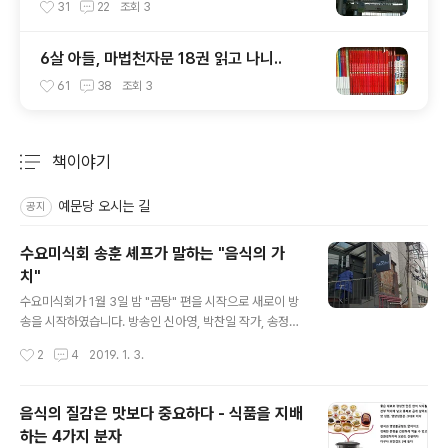
31
22
조회
3
6살 아들, 마법천자문 18권 읽고 나니..
61
38
조회
3
책이야기
분류 전체보기
주요 글 목록
예문당 오시는 길
공지
수요미식회 송훈 셰프가 말하는 "음식의 가
치"
글 내용
수요미식회가 1월 3일 밤 "곰탕" 편을 시작으로 새로이 방
송을 시작하였습니다. 방송인 신아영, 박찬일 작가, 송정림
편집장, 송훈 셰프가 새로운 미식 멘토로 참여하여 곰탕에
작성시간
2
4
2019. 1. 3.
대한 이야기를 맛깔나게 풀어내 주었는데요.송훈 셰프는
지난해 말 저희 예문당에서 출간한 에서 자신의 셰프 도전
기를 들려주시기도 하였습니다. 음식의 가치국내도서저자
음식의 질감은 맛보다 중요하다 - 식품을 지배
: 서은경 외 10인출판 : 예문당 2018.11.22상세보기송훈
하는 4가지 분자
셰프는 2003년 CIA에 입학하기 위해 뉴욕행 비행기에 올
글 내용