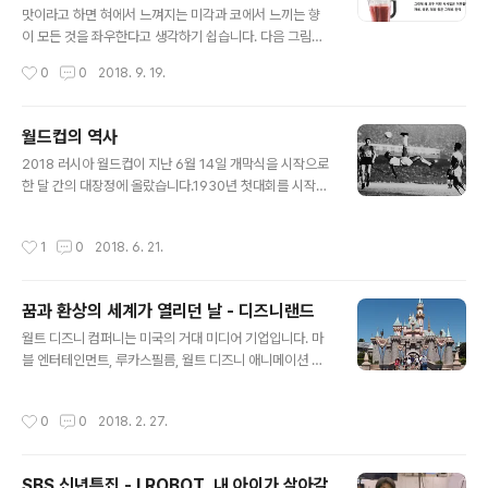
랐습니다. 2000년대 초반에는 입학 절차도 까다롭고 동양
맛이라고 하면 혀에서 느껴지는 미각과 코에서 느끼는 향
인 학생도 거의 없던 시기였습니다. 2년간의 고된 요리학
이 모든 것을 좌우한다고 생각하기 쉽습니다. 다음 그림을
교 생활을 마치고 여러 레스토랑을 거쳐 2010년부터 3년
한 번 보실까요?맛과 향 성분은 그대로이지만 위와 같이 모
작성시간
0
0
2018. 9. 19.
간 미슐랭 3스타 레스토랑인 '일레븐 메디슨 파크'에서 부
든 재료를 다 갈아 넣은 음식을 좋아할 사람은 많지 않을 것
총주방장으로 일했습니다..
입니다. 에서 '맛은 입과 코로 듣는 음악'이라고 이미 밝히
고 있습니다. 맛과 향 성분이 리드믹컬하게 우리의 감각 기
월드컵의 역사
관을 자극할 때 우리는 그것을 좋게 느끼고 맛있다고 합니
글 내용
2018 러시아 월드컵이 지난 6월 14일 개막식을 시작으로
다. 맛과 향 성분에 리듬을 주는데 있어 중요한 역할을 하는
한 달 간의 대장정에 올랐습니다.1930년 첫대회를 시작으
것이 물성입니다. 건축으로 비유하자면 물성이 건물의 뼈
로 지난 80여년간 수많은 명승부 펼치며 수 많은 축구 팬
대이고 맛과 향기 성분은 건물의 내부를 치장하는 인테리
들의 손에 땀을 쥐게하였던 월드컵은 어떻게 시작되었까
어라 할 수 있겠습니다.생물의 구조를 이루는 가장 중요한
작성시간
1
0
2018. 6. 21.
요? 오늘은 월드컵이 시작되던 그 시간으로 돌아가 봅니다.
4가지 분자는 바로 물, 탄수화물, 단백질, 지방입니다. 사람
영국에서 시작한 축구는 19세기 중후반 유럽 및 남미 국가
들은 비타민, 항산화물질 등..
들로 퍼져나가 19세 말에 이르러서는 국가 대항전이 열릴
꿈과 환상의 세계가 열리던 날 - 디즈니랜드
정도로 대중적인 스포츠가 되었습니다. 1900년 올림픽 대
글 내용
회부터 3연속 시범 종목으로 채택 되며 세계적인 스포츠로
월트 디즈니 컴퍼니는 미국의 거대 미디어 기업입니다. 마
발돋음 하는데요. 자연스럽게 세계 각국의 축구협회를 이
블 엔터테인먼트, 루카스필름, 월트 디즈니 애니메이션 스
끌어갈 조직의 필요성이 생기게 됩니다. 1904년 프랑스
튜디오, 픽사, 월트 디즈니 픽처스, 터치스톤 픽처스, 할리
주도하에 7개국이 모여 국제축구연맹 피파(FIFA)를 창립
우드 픽처스, 미라맥스, 디멘션 필름스 등의 영화 제작 및
작성시간
0
0
2018. 2. 27.
합니다. 피파는 창립직후 세계..
배급 사업과 프로그램을 제작 및 송출하는 방송 사업과 디
즈니랜드를 비롯한 11개의 테마 파크 사업 등을 소유, 운영
하고 있습니다.월트 디즈니 컴패니의 설립자인 월트 디즈
SBS 신년특집 - I ROBOT, 내 아이가 살아갈