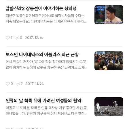
가 많습니다.11일 오후 4시 30분부터 카이스트에서 진행
알쓸신잡2 장동선이 이야기하는 창의성
될 ICT 성화봉송의 계획은 다음과 같다고 합니다. 조직위
글 내용
지난주 알쓸신잡2 남제주편에서도 잡학박사들의 수다는
원장이 첫번째 주자인 로봇공학자 데니스 홍 교수에게 성
계속 되었는데요. 다빈치뮤지움을 다녀온 유현준 건축가는
화를 인계하고 데니스 홍 교수는 휴보가 운전하는 차량으
다재다능했던 사람들이 많이 등장했던 르네상스 시대와 다
로 이동한 후 휴보에게 성화를 넘기면 휴보는 휴보 아버지
빈치의 이야기를 시작합니다.다양한 방면에서 뛰어난 재능
라 불리는 오준호 교수에게 성화를 인계한다고 합니다. UC
작성시간
1
0
2017. 12. 6.
을 보여준 다빈치를 부러워하며 잡학박사들은 질문을 던집
LA 로멜라 데니스 홍 교수, 휴보 아빠 오준호 교수, 한양대
니다. "사람이 이토록 창의적일 수 있을까?"창의성, 많은
학교 한재권 교수마지막으..
사람들이 창의성을 이야기 하지만 과연 창의성은 어디서
보스턴 다이내믹스의 아틀라스 최근 근황
오는 것일까요? 이에 장동선 박사가 시드니 대학교 앨런 스
글 내용
나이더 교수의 이야기를 빌어 답을 합니다.일반적으로 사
에서 전승민 저자가 DRC에 직접 참가하지 않았지만 로봇
람들은 뇌의 기능을 제대로 사용하지 못한다는 생각을 합
없이 참가한 팀들에게 로봇을 제공한 숨은 실력자로 소개
니다. 그러나 장동선 박사의 이야기는 우리의 예상을 빗나
한 업체가 있었습니다. 바로 '보스턴 다이내믹스'인데요. 대
갑니다. 우리는 뇌기능을 활성화해야 창의력이 올라간다고
회가 끝난 후 후속 모델을 공개하면서 많은 이들의 감탄을
작성시간
0
2
2017. 11. 21.
생각하지만 오히려 뇌의 기능을 억제하였더니 창의력이 올
자아냈는데요. 최근 공개한 동영상은 더욱 놀랍습니다. 가
라..
볍게 점프 후 착지하는 모습이라든지 백플립 후 중심을 잡
으려고 노력하는 모습 등 이전 로봇들로서는 상상하기 어
인류의 달 착륙 뒤에 가려진 여성들의 활약
려운 움직임을 보여주고 있습니다. 인간형 로봇을 만들면
글 내용
서 안정적으로 두발로 걷는 로봇을 구현하는 것이 큰 과제
아폴로 11호의 달 착륙은 인류 역사상 매우 중요한 사건 중
중 하나였는데 몇 년 사이에 로봇 기술의 발전이 더욱 가속
하나였습니다. 인류가 지구를 벗어서 처음으로 다른 행성
화되고 있는 듯 합니다. 11월 19일 세운상가에서는 데니스
에 발을 디딘 순간이기도 합니다. 아폴로 11호의 우주인들
홍 교수가 이끄는 로멜라 팀의 로봇들을 소개하는 행사가
이 달에서 찍은 사진은 2016년 타임지가 선정한 이 시대
작성시간