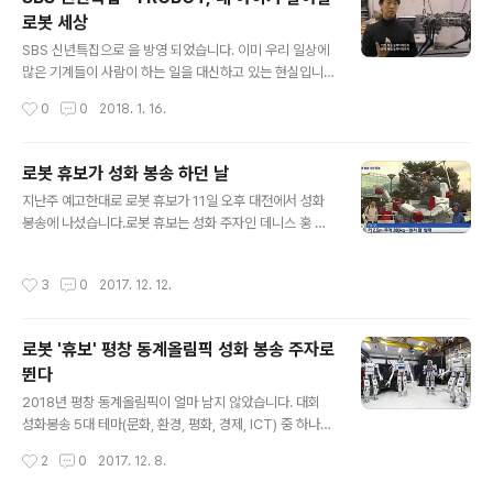
니는 피노키오, 백설 공주, 잠자는 숲속의 미녀, 아기 코끼
로봇 세상
리 덤보. 이름만 들어도 모습이 떠오르는 이 유명한 애니메
글 내용
이션 모두 그의 작품입니다. 세계적으로 가장 널리 알려진
SBS 신년특집으로 을 방영 되었습니다. 이미 우리 일상에
캐릭터 미키 마우스를 탄생시켰으며, 애니메이션이라는 새
많은 기계들이 사람이 하는 일을 대신하고 있는 현실입니
로운 문화 장르를 개척했고, 꿈을 현실로 구현한 디즈니랜
다. 아직은 단순하고 시킨일만 하는 수준이지만 알파고의
작성시간
0
0
2018. 1. 16.
드를 만든 인물이기도 합니다.Tu..
등장으로 인공 지능에 대한 관심이 부쩍 높아진 것은 사실
인 듯 합니다. 사람이 시킨 일뿐만 아니라 스스로 판단하고
알아서 일을 하는 인공 지능을 장착한 로봇이 등장하게 된
로봇 휴보가 성화 봉송 하던 날
다면 어떤 일이 벌어질까요? 사람들은 로봇과 인공지능의
글 내용
지난주 예고한대로 로봇 휴보가 11일 오후 대전에서 성화
발전이 당장 자신과 아이들의 일자리를 위협하지 않을까
봉송에 나섰습니다.로봇 휴보는 성화 주자인 데니스 홍 교
걱정합니다.방송 중에는 윤리적인 문제로 갈등하는 로봇,
수를 태우고 자동차를 운전하여 이동하고 데니스 홍 교수
사람과 자유로운 대화가 가능한 로봇도 등장합니다. '기술
는 기다리던 또 다른 휴보에게 성화을 넘겨줍니다. 지난주
의 발전이 여기까지 왔나'하는 생각이 들다가도 아직은 갈
작성시간
3
0
2017. 12. 12.
휴보의 성화 봉송 소식을 접했을 때 휴보가 어떤 방식으로
길이 멀어 보이기도 합니다. 로봇의 하드웨어 기술과 인공
이동할까 궁금했는데 바퀴를 이용한 이동 방식으로 이동하
지능이 비약적으로 발전하게 되면 영화 에 등..
였군요. 로봇 휴보는 걸을 수도 있고 바퀴를 이용해 굴러갈
로봇 '휴보' 평창 동계올림픽 성화 봉송 주자로
수도 있는 변신 로봇이었다는 사실 알고 계셨나요? 휴보는
뛴다
DRC 대회 우승할 때의 기술을 살려 벽을 기구로 뚫고 휴보
글 내용
아빠 오준호 교수에게 성화를 넘깁니다. 벽을 뚫으면서 뒤
2018년 평창 동계올림픽이 얼마 남지 않았습니다. 대회
로 넘어질뻔한 위기을 넘기기는 하지만요. ^^;오준호 교수
성화봉송 5대 테마(문화, 환경, 평화, 경제, ICT) 중 하나인
는 다시 이 날 처음 공개되는 FX-2에게 성화를 인계합니
ICT 스페셜 테마봉송이 12월 11일 대전 카이스트에서 진
작성시간
2
0
2017. 12. 8.
다. 성화를 인계 받은 로봇 꿈나..
행된다고 하는데요. DRC(다르파로보틱스챌린지)에서 우
승한 휴보가 봉송 주자로 참여한다고 합니다.휴보도 종류