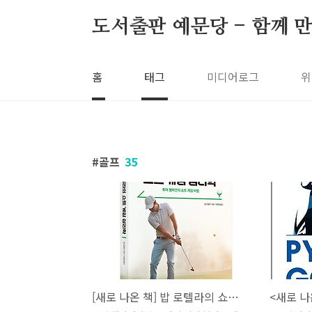
본문 바로가기
도서출판 예문당 - 함께 만
홈
태그
미디어로그
위
골프
35
[새로 나온 책] 밥 로텔라의 쇼트 게임 심리학
<새로 나