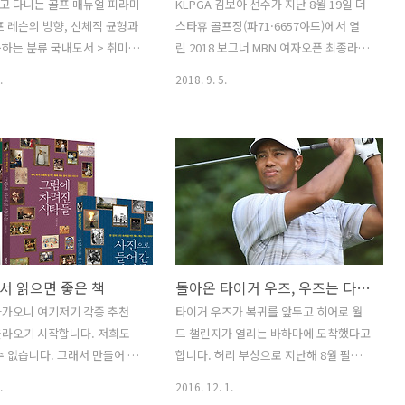
지고 다니는 골프 매뉴얼 피라미
KLPGA 김보아 선수가 지난 8월 19일 더
프 레슨의 방향, 신체적 균형과
스타휴 골프장(파71·6657야드)에서 열
하는 분류 국내도서 > 취미/
린 2018 보그너 MBN 여자오픈 최종라운
 > 골프 국내도서 > 건강/취
드에서 이정은 선수와 공동선두를 이룬
.
2018. 9. 5.
츠/오락 기타 국내도서 > 취미/
후 연장 첫 홀에서 버디 퍼트를 성공시키
포츠 > 골프 책소개 골프에 관한
며 승리하였습니다. 한국여자프로골프 정
료를 간결하게 정리한 피라미드
규투어 5년차인 김보아 선수로서는 이번
 14가지 도구를 사용하여 자
우승이 데뷔 후 첫 우승이라 그 의미가 남
은 홀을 찾아가는 운동이다. 클
달랐을 것입니다.김보아 선수는 2014년
서 목표를 향해 공을 보내는
데뷔 후 지난해까지 톱5에 4번 밖에 들지
이지만 그 안에는 물리학, 인
못할 정도로 우승 경쟁과는 거리가 멀었
료공학의 요소들이 존재한다.
습니다. 그러나 지난 6월 한국여자오픈에
 우리는 비, 바람, 언덕, 물,
서 2위의 성적을 올렸고 그 기세를 몰아
서 읽으면 좋은 책
돌아온 타이거 우즈, 우즈는 다시 웃을 수 있을까?
등 다양한 장애물들을 극복해 가
이번 대회에서 우승을 하였는데요. 우승
골프가 너무 어렵다는 이들의 이
인터뷰에서 "제가 멘탈이 약했는데, 올 초
다가오니 여기저기 각종 추천
타이거 우즈가 복귀를 앞두고 히어로 월
온 저자는 골프를 익히기 위
부터 심리코치와 상담한 이후 많은 게 좋
올라오기 시작합니다. 저희도
드 챌린지가 열리는 바하마에 도착했다고
쉽고 효과적인 방법을 찾아 지난
아졌다", “18번홀 마지막 퍼트와 연장전
수 없습니다. 그래서 만들어 보
합니다. 허리 부상으로 지난해 8월 필드를
..
퍼트에서도 편하게 할 ..
휴가 가서 읽으면 좋은 예문당
떠난 후 16개월만인데요. 대회를 앞두고
.
2016. 12. 1.
림으로...' 시리즈. 일단 책을
긴장이 된다고 하였지만 '나는 아직 죽지