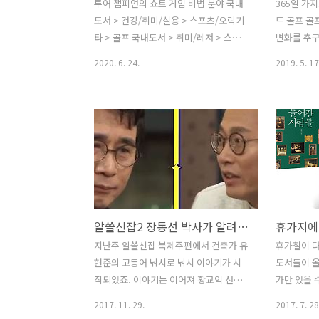
투어 챔피언의 쇼트 게임 비법 분야 국내
365일 가
도서 > 건강/취미/실용 > 스포츠/오락기
드 골프 골
타 > 골프 국내도서 > 취미/레저 > 스포츠
변화를 추구
> 골프 책 소개 위대한 골퍼가 되기 위한
실용/스포츠
2020. 6. 24.
2019. 5. 17
마음가짐, 쇼트 게임 심리학 ‘골프의 3분
미 > 스포
의 2 이상이 퍼팅, 어프로치 샷으로 이루
레저 > 스
어진다는 사실은 누구나 알고 있다. 롱 드
방대한 자
라이버 샷으로 박수를 받을 수는 있지만,
이론 골프는
중요한 결과를 내고 싶다면 쇼트 게임 능
연 속의 작
력을 키워야 하는 이유이다. 하지만 많은
럽을 휘둘러
선수들이 쇼트 게임의 중요성을 알아차리
단순한 동작
지 못하거나 애써 무시한다. 이 책의 저자
체공학, 재
인 밥 로텔라 박사는 데이비스 러브 3세,
거기에 더하여
알쓸신잡2 장동선 박사가 알려주는 골프 잘 치는 방법
휴가지에
그래엄 맥도웰, 대런 클라크와 같이 메이
모래, 숲 
저 대회에서 우승 했던 선수들을 지도했
야 한다. 
지난주 알쓸신잡 북제주편에서 건축가 유
휴가철이 
던 경험과 지혜를 바탕으로 쇼트 게임을
야기를 들어
현준의 고등어 낚시로 낚시 이야기가 시
도서들이 
풀어나가는 방법을 가르쳐 준다. 그것은
해 좀 더 
작되었죠. 이야기는 이어져 황교익 선생
가만 있을 
모든 골퍼들이 게임에..
10년간 자료
이 이야기를 받았고요. 캐스팅이 잘 안되
았습니다. 
2017. 11. 29.
2017. 7. 28
다가 유시민 작가의 한마디에 잘되더라라
추천도서!'그