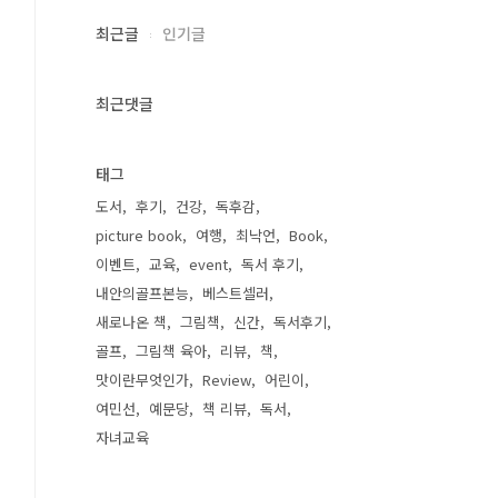
최근글
인기글
최근댓글
태그
도서
후기
건강
독후감
picture book
여행
최낙언
Book
이벤트
교육
event
독서 후기
내안의골프본능
베스트셀러
새로나온 책
그림책
신간
독서후기
골프
그림책 육아
리뷰
책
맛이란무엇인가
Review
어린이
여민선
예문당
책 리뷰
독서
자녀교육