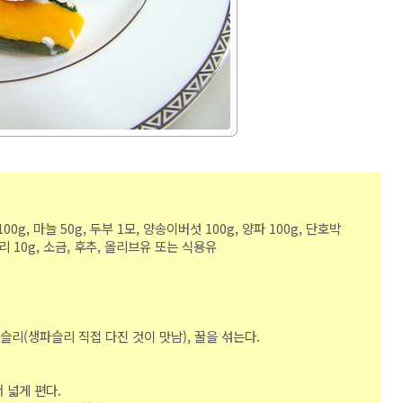
0g, 마늘 50g, 두부 1모, 양송이버섯 100g, 양파 100g,
단호박
파슬리 10g, 소금, 후추, 올리브유 또는 식용유
파슬리(생파슬리 직접 다진 것이 맛남), 꿀을 섞는다.
 넓게 편다.