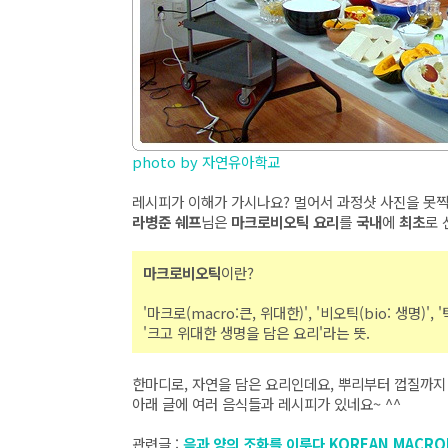
photo by 자연유아학교
레시피가 이해가 가시나요? 멀어서 과정샷 사진을 못찍
라병준 쉐프
님은
마크로비오틱 요리
를
국내
에
최초
로 
마크로비오틱
이란?
'마크로(macro:큰, 위대한)', '비오틱(bio: 생명)', 
'크고 위대한 생명을 담은 요리'라는 뜻.
한마디로, 자연을 담은 요리인데요, 뿌리부터 껍질까지
아래 글에 여러 음식들과 레시피가 있네요~ ^^
관련글 :
음과 양의 조화를 이루다 KOREAN MACROB