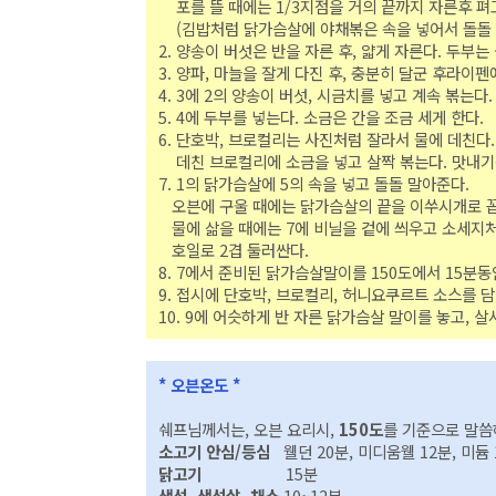
포를 뜰 때에는 1/3지점을 거의 끝까지 자른후 펴고
(김밥처럼 닭가슴살에 야채볶은 속을 넣어서 돌돌 
2. 양송이 버섯은 반을 자른 후, 얇게 자른다. 두부
3. 양파, 마늘을 잘게 다진 후, 충분히 달군 후라이펜
4. 3에 2의 양송이 버섯, 시금치를 넣고 계속 볶는다.
5. 4에 두부를 넣는다. 소금은 간을 조금 세게 한다.
6. 단호박, 브로컬리는 사진처럼 잘라서 물에 데친다. 
데친 브로컬리에 소금을 넣고 살짝 볶는다. 맛내
7. 1의 닭가슴살에 5의 속을 넣고 돌돌 말아준다.
오븐에 구울 때에는 닭가슴살의 끝을 이쑤시개로 꼽
물에 삶을 때에는 7에 비닐을 겉에 씌우고 소세지처
호일로 2겹 둘러싼다.
8. 7에서 준비된 닭가슴살말이를 150도에서 15분동
9. 접시에 단호박, 브로컬리, 허니요쿠르트 소스를 담
10. 9에 어슷하게 반 자른 닭가슴살 말이를 놓고, 
* 오븐온도 *
쉐프님께서는, 오븐 요리시,
150도
를 기준으로 말씀
소고기 안심/등심
웰던 20분, 미디움웰 12분, 미듐 
닭고기
15분
생선, 생선살, 채소
10~12분