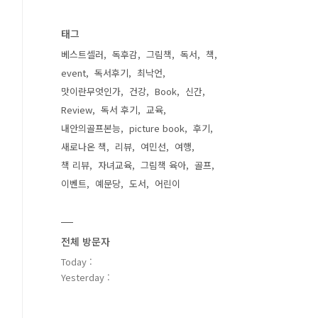
태그
베스트셀러
독후감
그림책
독서
책
event
독서후기
최낙언
맛이란무엇인가
건강
Book
신간
Review
독서 후기
교육
내안의골프본능
picture book
후기
새로나온 책
리뷰
여민선
여행
책 리뷰
자녀교육
그림책 육아
골프
이벤트
예문당
도서
어린이
전체 방문자
Today :
Yesterday :